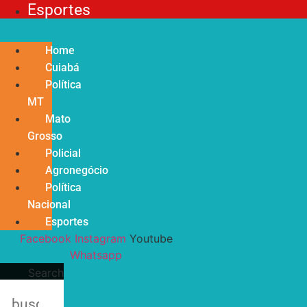
Esportes
Home
Cuiabá
Política
MT
Mato
Grosso
Policial
Agronegócio
Política
Nacional
Esportes
Facebook
Instagram
Youtube
Whatsapp
Search