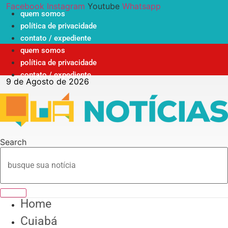
Ir
Facebook
Instagram
Youtube
Whatsapp
quem somos
para
política de privacidade
o
contato / expediente
conteúdo
quem somos
política de privacidade
contato / expediente
9 de Agosto de 2026
Search
Home
Cuiabá