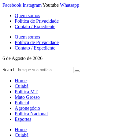
Ir
Facebook
Instagram
Youtube
Whatsapp
para
Quem somos
o
Política de Privacidade
conteúdo
Contato / Expediente
Quem somos
Política de Privacidade
Contato / Expediente
6 de Agosto de 2026
Search
Home
Cuiabá
Política MT
Mato Grosso
Policial
Agronegócio
Política Nacional
Esportes
Home
Cuiabá