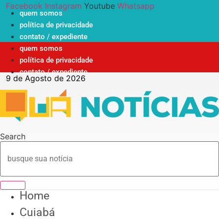
Ir
Facebook
Instagram
Youtube
Whatsapp
quem somos
para
política de privacidade
o
contato / expediente
conteúdo
quem somos
política de privacidade
contato / expediente
9 de Agosto de 2026
Search
Home
Cuiabá