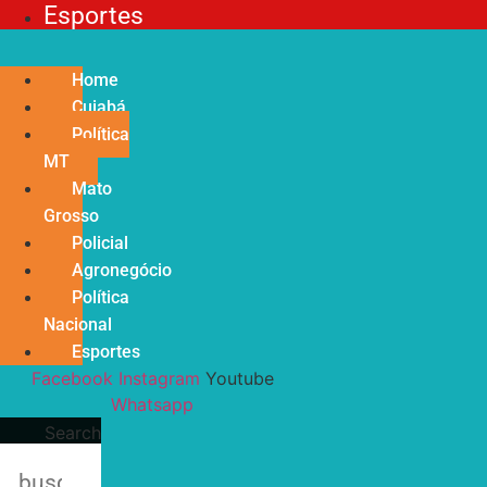
Esportes
Home
Cuiabá
Política
MT
Mato
Grosso
Policial
Agronegócio
Política
Nacional
Esportes
Facebook
Instagram
Youtube
Whatsapp
Search