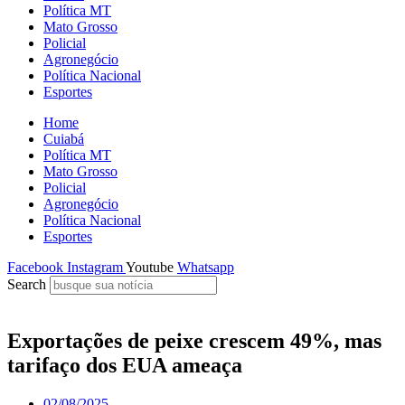
Política MT
Mato Grosso
Policial
Agronegócio
Política Nacional
Esportes
Home
Cuiabá
Política MT
Mato Grosso
Policial
Agronegócio
Política Nacional
Esportes
Facebook
Instagram
Youtube
Whatsapp
Search
Exportações de peixe crescem 49%, mas
tarifaço dos EUA ameaça
02/08/2025