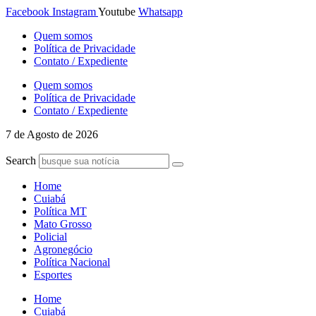
Ir
Facebook
Instagram
Youtube
Whatsapp
para
Quem somos
o
Política de Privacidade
conteúdo
Contato / Expediente
Quem somos
Política de Privacidade
Contato / Expediente
7 de Agosto de 2026
Search
Home
Cuiabá
Política MT
Mato Grosso
Policial
Agronegócio
Política Nacional
Esportes
Home
Cuiabá