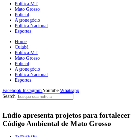
Política MT
Mato Grosso
Policial
Agronegócio
Política Nacional
Esportes
Home
Cuiabá
Política MT
Mato Grosso
Policial
Agronegócio
Política Nacional
Esportes
Facebook
Instagram
Youtube
Whatsapp
Search
Lúdio apresenta projetos para fortalecer
Código Ambiental de Mato Grosso
03/06/2026