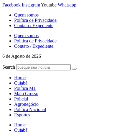
Ir
Facebook
Instagram
Youtube
Whatsapp
para
Quem somos
o
Política de Privacidade
conteúdo
Contato / Expediente
Quem somos
Política de Privacidade
Contato / Expediente
6 de Agosto de 2026
Search
Home
Cuiabá
Política MT
Mato Grosso
Policial
Agronegócio
Política Nacional
Esportes
Home
Cuiabá