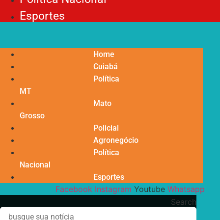
Esportes
Home
Cuiabá
Política
MT
Mato
Grosso
Policial
Agronegócio
Política
Nacional
Esportes
Facebook
Instagram
Youtube
Whatsapp
Search