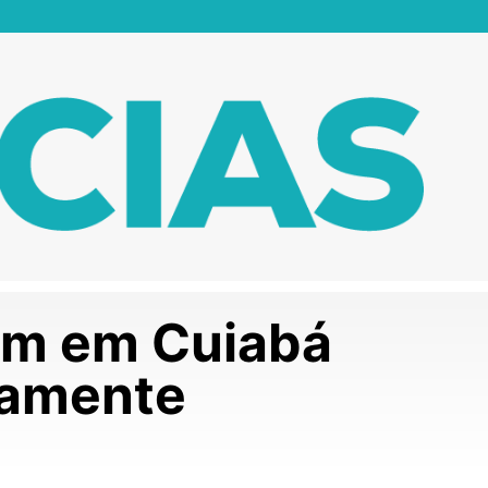
gem em Cuiabá
namente