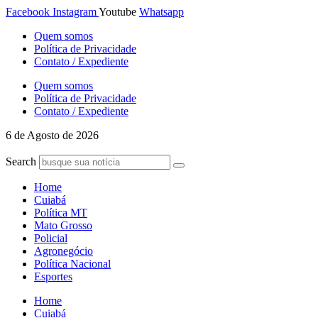
Ir
Facebook
Instagram
Youtube
Whatsapp
para
Quem somos
o
Política de Privacidade
conteúdo
Contato / Expediente
Quem somos
Política de Privacidade
Contato / Expediente
6 de Agosto de 2026
Search
Home
Cuiabá
Política MT
Mato Grosso
Policial
Agronegócio
Política Nacional
Esportes
Home
Cuiabá